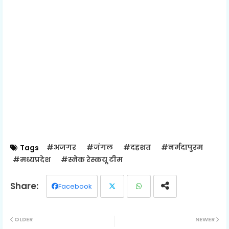
#अजगर
#जंगल
#दहशत
#नर्मदापुरम
Tags
#मध्यप्रदेश
#स्नेक रेस्कयू टीम
Facebook
Twit
Wh
OLDER
NEWER