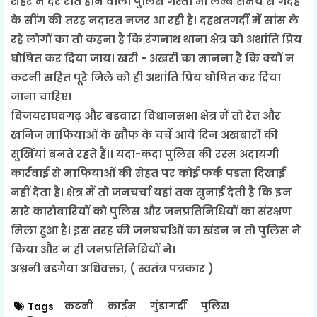
शहर में देर रात होने वाली पुलिस गस्ती भी लम्बे समय से गदहे
के सींग की तरह नदारत नजर आ रही है। दहशतगर्दी में सांस ले
रहे लोगों का तो कहना है कि रंगनाथ थाना क्षेत्र को अशांति प्रिय
घोषित कर दिया जाय। खरी - अखरी का मानना है कि क्यों न
कटनी सहित पूरे जिले को ही अशांति प्रिय घोषित कर दिया
जाना चाहिए।
विजयराघवगढ़ और बडवारा विधानसभा क्षेत्र में तो रेत और
खनिज माफियाओं के खौफ के चर्चे आये दिन अखबारों की
सुर्खियां बनते रहते हैं।। यदा-कदा पुलिस की रस्म अदायगी
कार्रवाई से माफियाओं की सेहत पर कोई फर्क पडता दिखाई
नहीं देता है। क्षेत्र में तो जनचर्चा यहां तक सुनाई देती है कि इन
सारे कारोबारियों को पुलिस और जनप्रतिनिधियों का संरक्षण
मिला हुआ है। इस तरह की जनघर्चाओं का खंडन न तो पुलिस ने
किया और न ही जनप्रतिनिधियों ने।
अश्वनी बडगैया अधिवक्ता, (
स्व
तंत्र पत्रकार )
कटनी
क्राईम
गुंडागर्दी
पुलिस
Tags