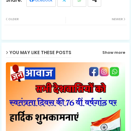
Facebook
Twit
Wh
OLDER
NEWER
ter
ats
ap
p
YOU MAY LIKE THESE POSTS
Show more