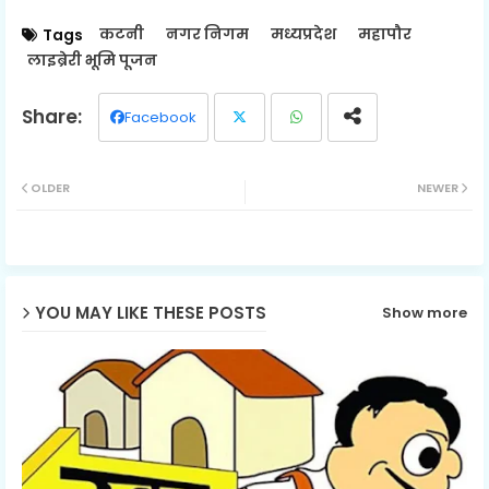
कटनी
नगर निगम
मध्यप्रदेश
महापौर
Tags
लाइब्रेरी भूमि पूजन
Facebook
Twit
Wh
OLDER
NEWER
ter
ats
ap
p
YOU MAY LIKE THESE POSTS
Show more