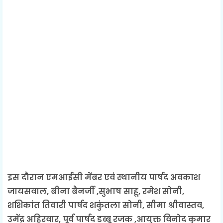
इस दौरान एमआईसी मेंबर एवं स्थानीय पार्षद अवकाश
जायसवाल, बीना बैनर्जी ,सुभाष साहू, रमेश सोनी,
शशिकांत तिवारी पार्षद शकुंतला सोनी, सीमा श्रीवास्तव,
उमेंद्र अहिरवार, पूर्व पार्षद डब्बू रजक ,आयुक्त विनोद कुमार