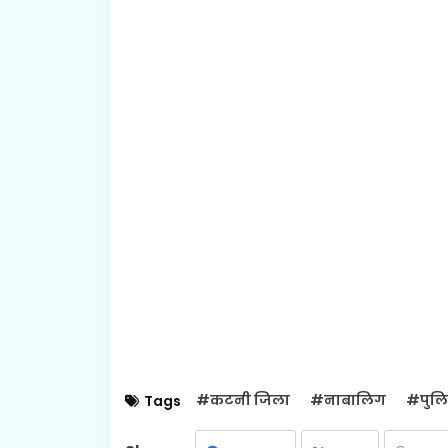
#कटनी जिला
#नाबालिग
#पुल
Tags