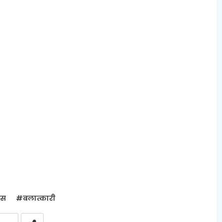
िस
#बलात्कारी