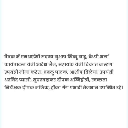
बैठक में एमआईसी सदस्य सुभाष शिब्बू साहू, के.पी.शर्मा
कार्यपालन यंत्री आदेश जैन, सहायक यंत्री विक्रांत ब्राम्हण
उपयंत्री मोना करेरा, बबलू पाठक, आशीष बिलैया, उपयंत्री
अरविंद प्यासी, सुपरवाइजर दीपक अग्निहोत्री, स्वच्छता
निरीक्षक दीपक मलिक, हाॅका गेंग प्रभारी तेजभान उपस्थित रहे।