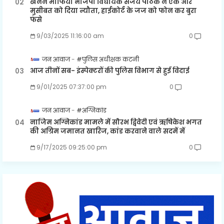
खनन माफिया भाजपा विधायक संजय पाठक ने एक और
मुसीबत को दिया न्यौता, हाईकोर्ट के जज को फोन कर बुरा
फंसे
9/03/2025 11:16:00 am
0
जन आवाज
#पुलिस अधीक्षक कटनी
आज तीनों सब- इंस्पेक्टरों की पुलिस विभाग से हुई विदाई
9/01/2025 07:37:00 pm
0
जन आवाज
#अग्निकांड
नाजिम अग्निकांड मामले में सौरभ द्विवेदी एवं ऋषिकेश भगत
की अग्रिम जमानत खारिज, कांड करवाने वाले सदमें में
9/17/2025 09:25:00 pm
0