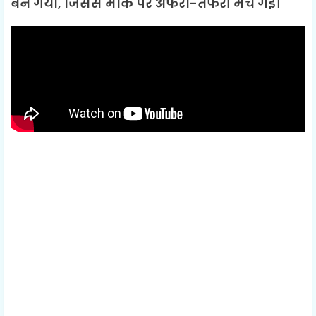
बन गया, जिससे मौके पर अफरा-तफरी मच गई।