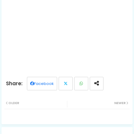
Facebook
Twit
Wh
OLDER
NEWER
ter
ats
ap
p