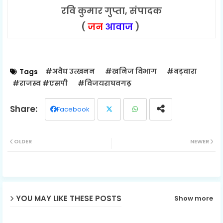
रवि कुमार गुप्ता, संपादक
(
जन
आवाज
)
#अवैध उत्खनन
#खनिज विभाग
#बड़वारा
Tags
#राजस्व #एसपी
#विजयराघवगढ़
Facebook
Twit
Wh
OLDER
NEWER
ter
ats
ap
p
YOU MAY LIKE THESE POSTS
Show more