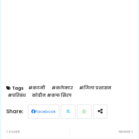
#कटनी
#कलेक्टर
#जिला प्रशासन
Tags
#प्रतिबंध
कोडीन #कफ सिरप
Facebook
Twit
Wh
OLDER
NEWER
ter
ats